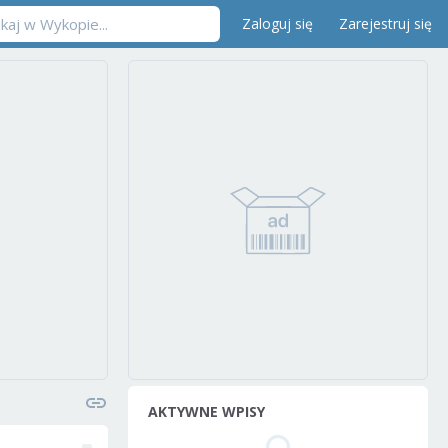
Zaloguj się
Zarejestruj się
AKTYWNE WPISY