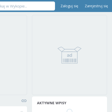
Zaloguj się
Zarejestruj się
AKTYWNE WPISY