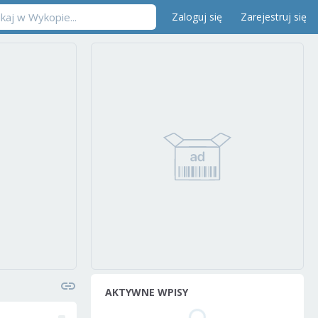
Zaloguj się
Zarejestruj się
AKTYWNE WPISY