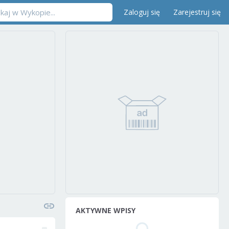
Zaloguj się
Zarejestruj się
AKTYWNE WPISY