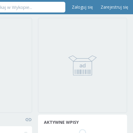
Zaloguj się
Zarejestruj się
AKTYWNE WPISY