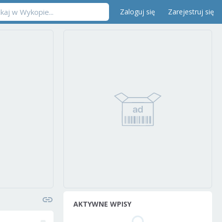
Zaloguj się
Zarejestruj się
AKTYWNE WPISY