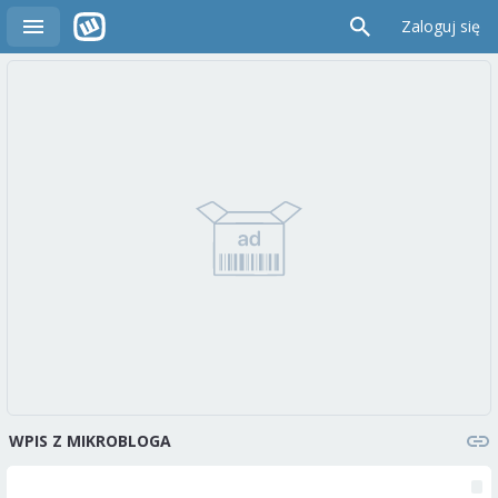
Zaloguj się
WPIS Z MIKROBLOGA