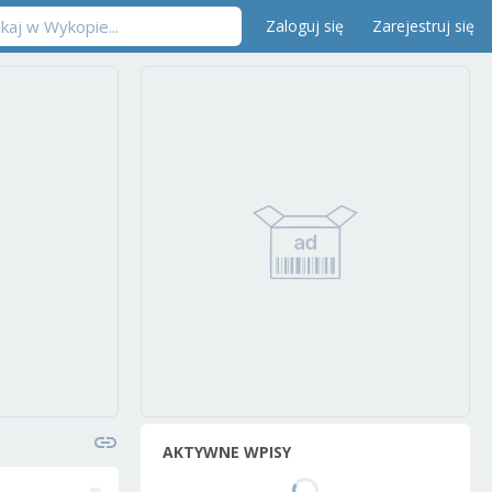
Zaloguj się
Zarejestruj się
AKTYWNE WPISY