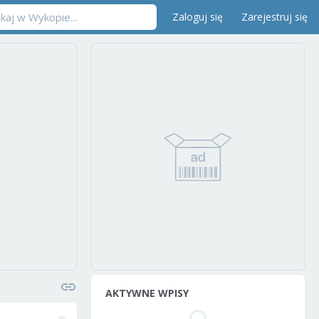
Zaloguj się
Zarejestruj się
AKTYWNE WPISY