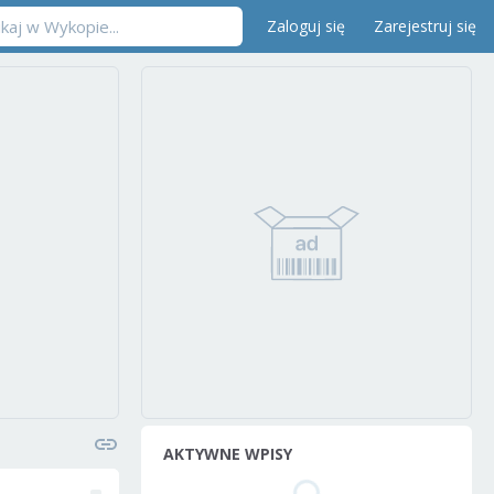
Zaloguj się
Zarejestruj się
AKTYWNE WPISY