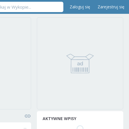
Zaloguj się
Zarejestruj się
AKTYWNE WPISY