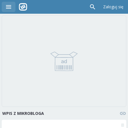
Zaloguj się
WPIS Z MIKROBLOGA