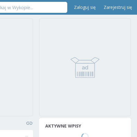
Zaloguj się
Zarejestruj się
AKTYWNE WPISY