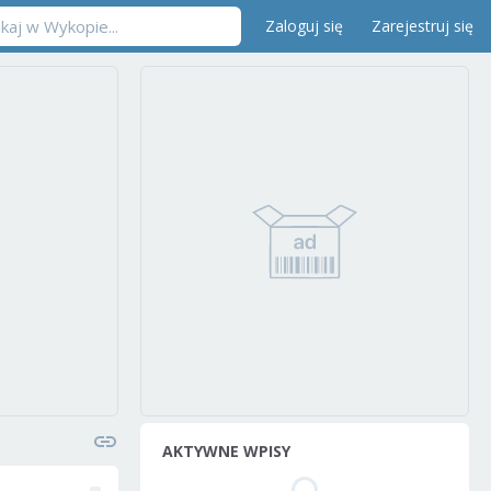
Zaloguj się
Zarejestruj się
AKTYWNE WPISY