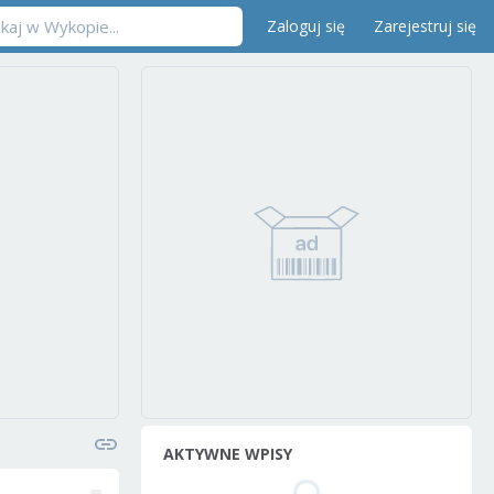
Zaloguj się
Zarejestruj się
AKTYWNE WPISY