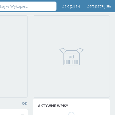
Zaloguj się
Zarejestruj się
AKTYWNE WPISY