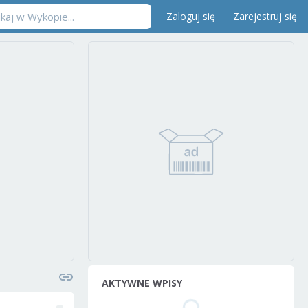
Zaloguj się
Zarejestruj się
AKTYWNE WPISY