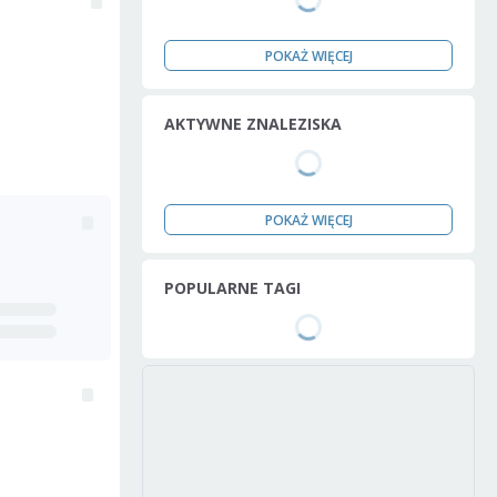
POKAŻ WIĘCEJ
AKTYWNE ZNALEZISKA
POKAŻ WIĘCEJ
POPULARNE TAGI