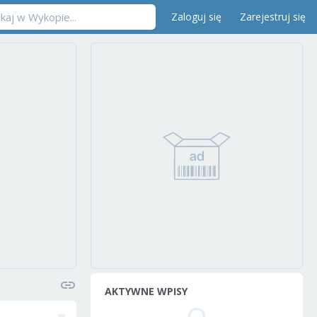
Zaloguj się
Zarejestruj się
AKTYWNE WPISY