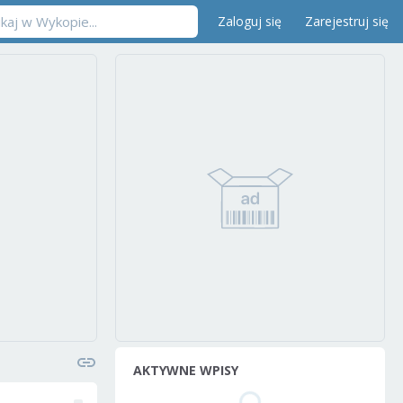
Zaloguj się
Zarejestruj się
AKTYWNE WPISY