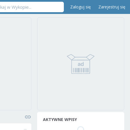
Zaloguj się
Zarejestruj się
AKTYWNE WPISY