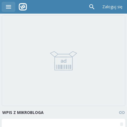
Zaloguj się
WPIS Z MIKROBLOGA