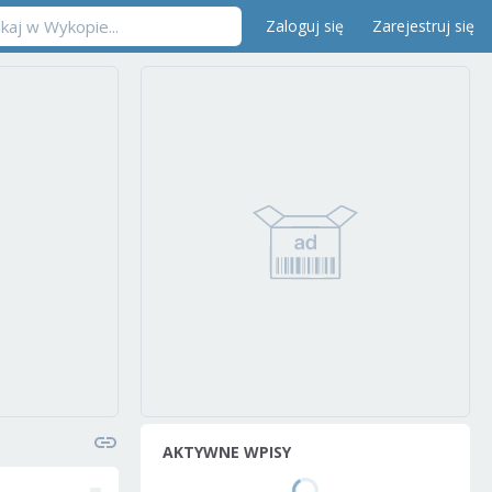
Zaloguj się
Zarejestruj się
AKTYWNE WPISY