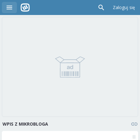
Zaloguj się
WPIS Z MIKROBLOGA