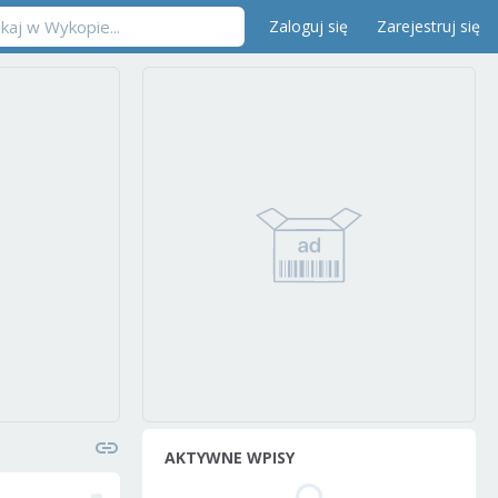
Zaloguj się
Zarejestruj się
AKTYWNE WPISY