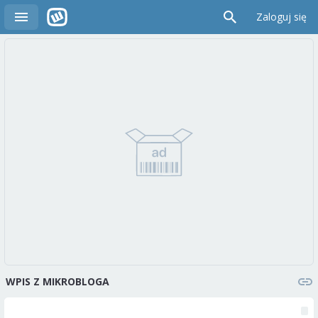
Zaloguj się
WPIS Z MIKROBLOGA