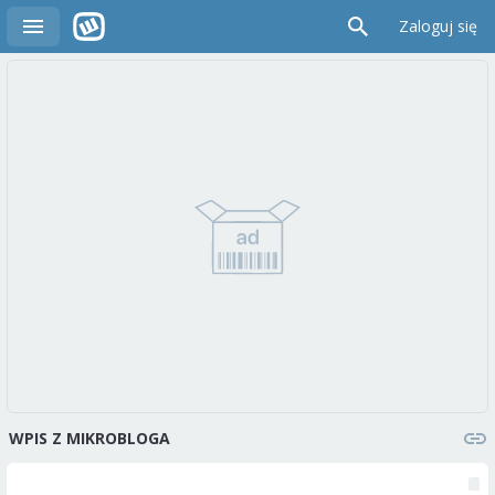
Zaloguj się
WPIS Z MIKROBLOGA