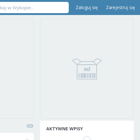
Zaloguj się
Zarejestruj się
AKTYWNE WPISY