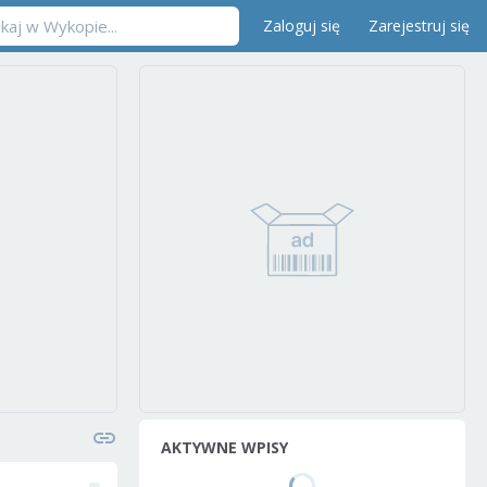
Zaloguj się
Zarejestruj się
AKTYWNE WPISY