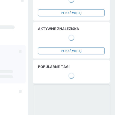
POKAŻ WIĘCEJ
AKTYWNE ZNALEZISKA
POKAŻ WIĘCEJ
POPULARNE TAGI