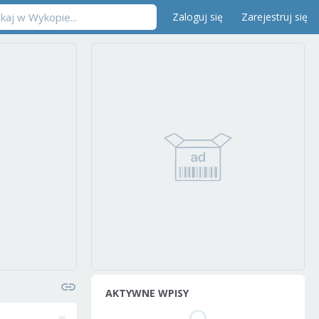
Zaloguj się
Zarejestruj się
AKTYWNE WPISY