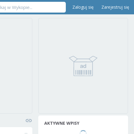
Zaloguj się
Zarejestruj się
AKTYWNE WPISY