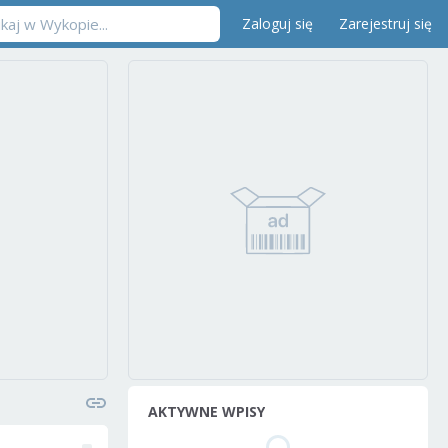
Zaloguj się
Zarejestruj się
AKTYWNE WPISY