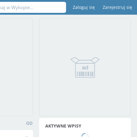
Zaloguj się
Zarejestruj się
AKTYWNE WPISY