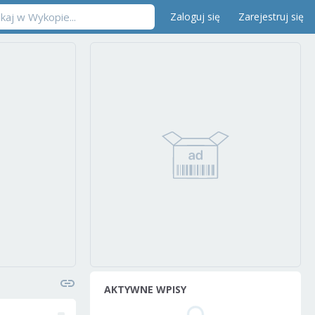
Zaloguj się
Zarejestruj się
AKTYWNE WPISY