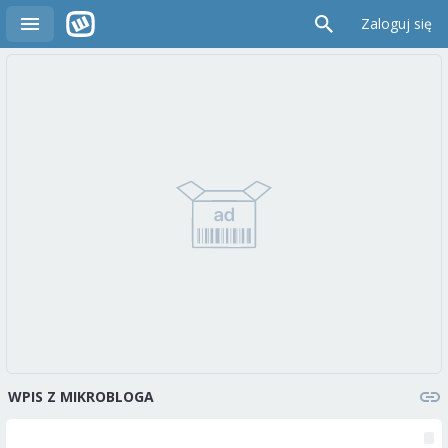
Zaloguj się
WPIS Z MIKROBLOGA