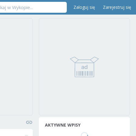
Zaloguj się
Zarejestruj się
AKTYWNE WPISY