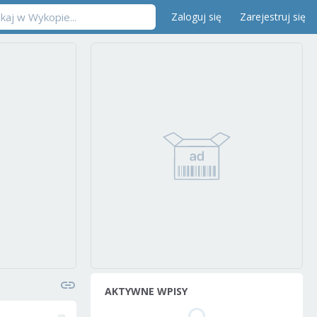
Zaloguj się
Zarejestruj się
AKTYWNE WPISY