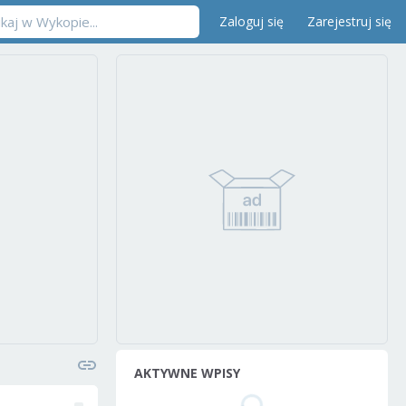
Zaloguj się
Zarejestruj się
AKTYWNE WPISY