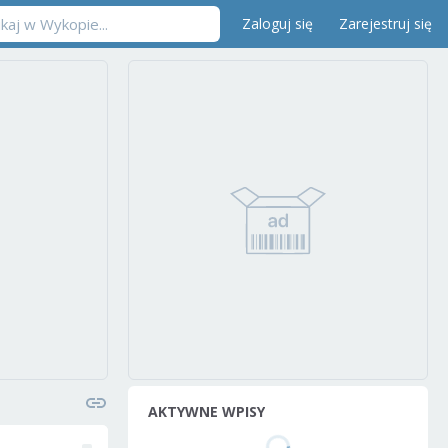
Zaloguj się
Zarejestruj się
AKTYWNE WPISY