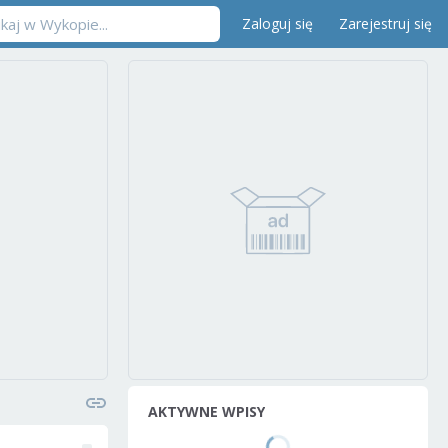
Zaloguj się
Zarejestruj się
AKTYWNE WPISY