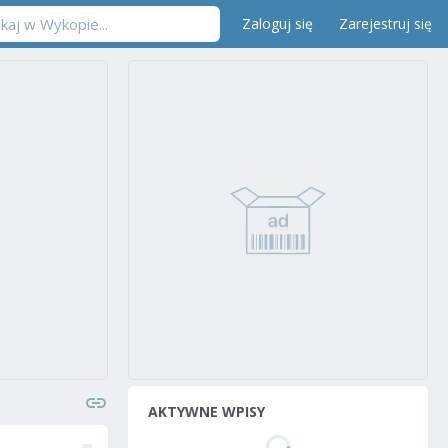
Zaloguj się
Zarejestruj się
AKTYWNE WPISY