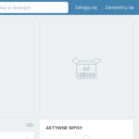
Zaloguj się
Zarejestruj się
AKTYWNE WPISY