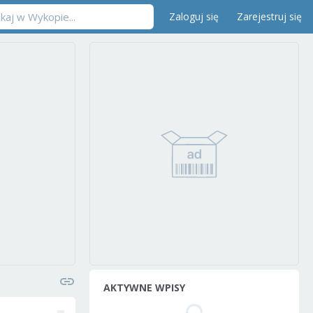
Zaloguj się
Zarejestruj się
AKTYWNE WPISY