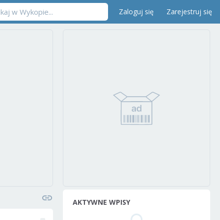
Zaloguj się
Zarejestruj się
AKTYWNE WPISY