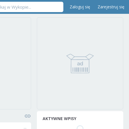
Zaloguj się
Zarejestruj się
AKTYWNE WPISY