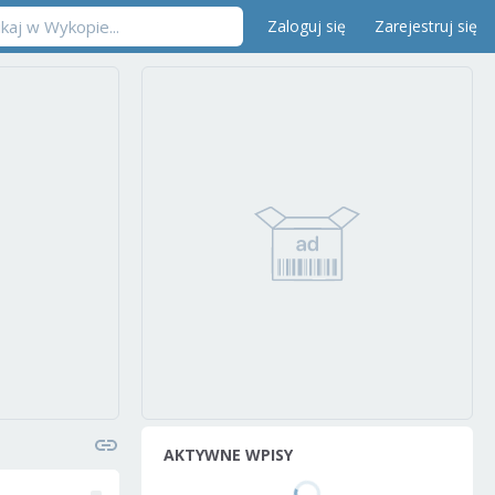
Zaloguj się
Zarejestruj się
AKTYWNE WPISY