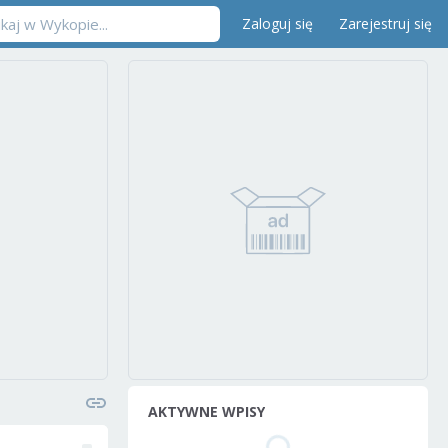
Zaloguj się
Zarejestruj się
AKTYWNE WPISY