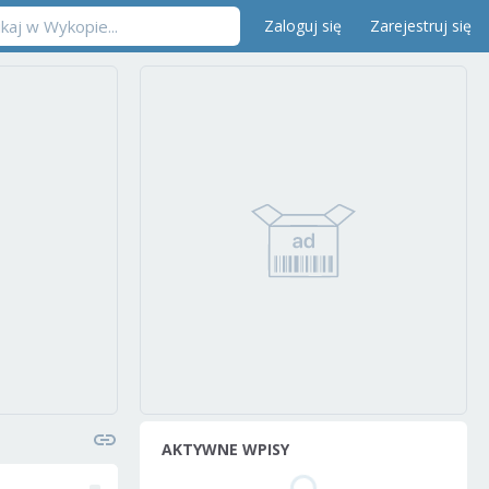
Zaloguj się
Zarejestruj się
AKTYWNE WPISY