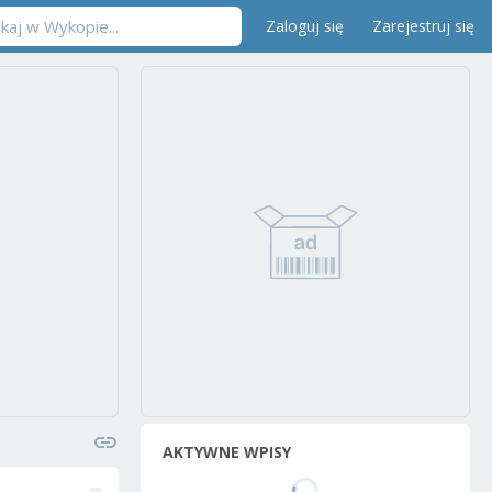
Zaloguj się
Zarejestruj się
AKTYWNE WPISY