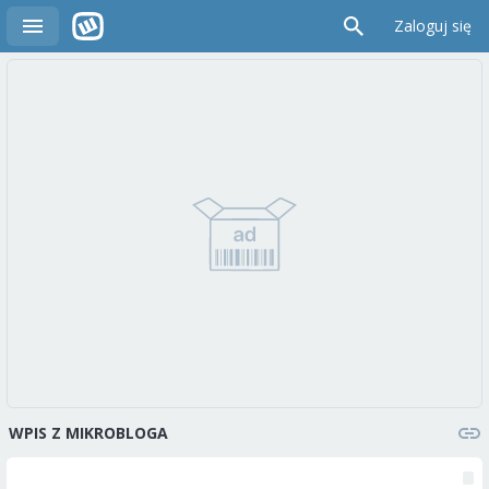
Zaloguj się
WPIS Z MIKROBLOGA