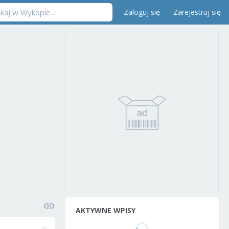
Zaloguj się
Zarejestruj się
AKTYWNE WPISY